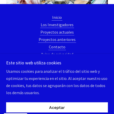
Inicio
Los Investigadores
Proyectos actuales
Proyectos anteriores
Contacto
Aviso de privacidad
Este sitio web utiliza cookies
Usamos cookies para analizar el tráfico del sitio web y
LEMI-TEC
optimizar tu experiencia en el sitio. Al aceptar nuestro uso
¡Llámanos!
+52 5544712347
de cookies, tus datos se agruparán con los datos de todos
los demás usuarios.
Copyright © 2026 LEMI-TEC - Todos los derechos
reservados.
Aceptar